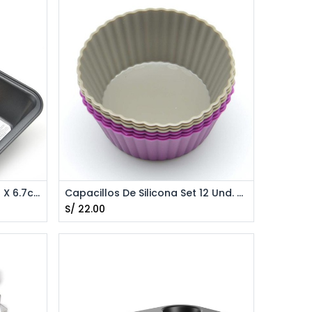
Agregar al Carrito
Bandeja Para Pan 27.2 X 15.2 X 6.7cm PRESS 77107
Capacillos De Silicona Set 12 Und. PRESS 77233
S/
22.00