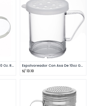
Agregar al Carrito
Espolvoreador Con Asa De 10 Oz. ROYAL ROY DRG SH
Espolvoreador Con Asa De 10oz GENERICO DR-10P
S/
13.10