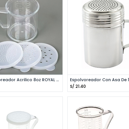
Agregar al Carrito
Agregar al Carrito
Espolvoreador Acrilico 8oz ROYAL ROY DRG PH 3
S/
21.40