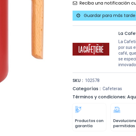
Reciba una notificación cu
Guardar para más tarde
La Cafe
La Cafet
por sus e
café, qu
se especi
innovado
SKU :
102578
Categorías :
Cafeteras
Términos y condiciones: Aqu
Productos con
Devolucion
garantía
permitidas