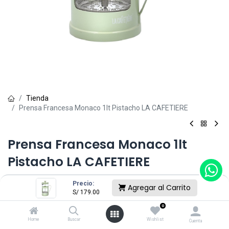
Tienda
Prensa Francesa Monaco 1lt Pistacho LA CAFETIERE
Prensa Francesa Monaco 1lt
Pistacho LA CAFETIERE
(0 reseña)
Precio:
Agregar al Carrito
S/
179.00
S/
179.00
0
Home
Buscar
Wishlist
Cuenta
Sin existencias.