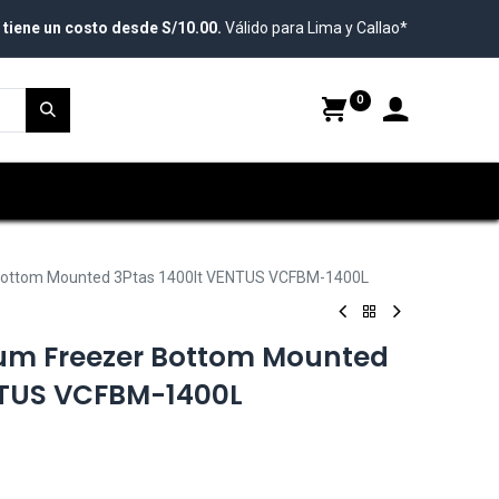
 tiene un costo desde S/10.00.
Válido para Lima y Callao*
0
 Bottom Mounted 3Ptas 1400lt VENTUS VCFBM-1400L
ium Freezer Bottom Mounted
NTUS VCFBM-1400L