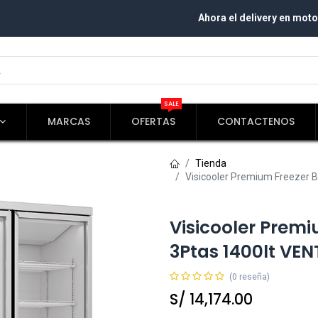
Ahora el delivery en moto
SALE
MARCAS
OFERTAS
CONTACTENOS
Tienda
Visicooler Premium Freezer
Visicooler Prem
3Ptas 1400lt VE
(0 reseña)
S/
14,174.00