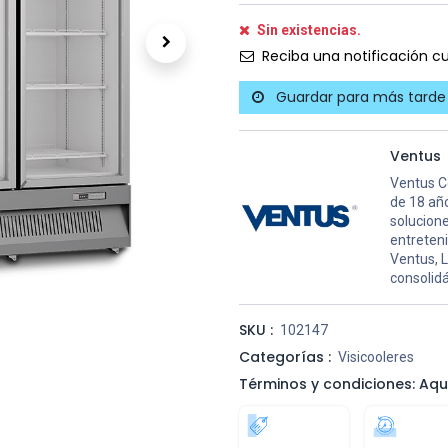
Sin existencias.
Reciba una notificación cu
Guardar para más tarde
Ventus
Ventus C
de 18 año
solucion
entreten
Ventus, L
consolidá
SKU :
102147
Categorías :
Visicooleres
Términos y condiciones: Aqu