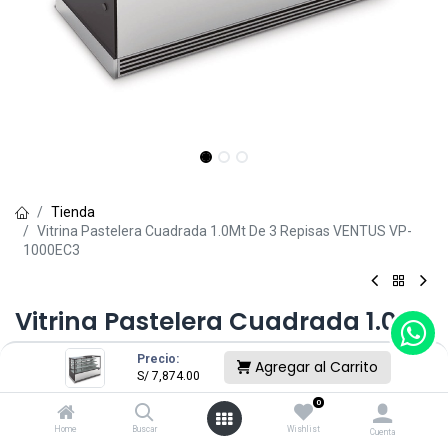
Tienda
Vitrina Pastelera Cuadrada 1.0Mt De 3 Repisas VENTUS VP-
1000EC3
Vitrina Pastelera Cuadrada 1.0Mt
De 3 Repisas VENTUS VP-1000EC3
Precio:
Agregar al Carrito
S/
7,874.00
(0 reseña)
0
S/
7,874.00
Home
Buscar
Wishlist
Cuenta