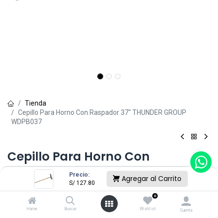
Tienda
Cepillo Para Horno Con Raspador 37" THUNDER GROUP
WDPB037
Cepillo Para Horno Con
Raspador 37" THUNDER GROUP
Precio:
Agregar al Carrito
S/
127.80
WDPB037
0
(0 reseña)
Home
Buscar
Wishlist
Cuenta