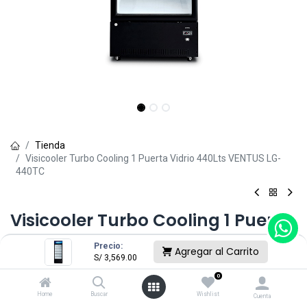
Tienda
Visicooler Turbo Cooling 1 Puerta Vidrio 440Lts VENTUS LG-
440TC
Visicooler Turbo Cooling 1 Puerta
Vidrio 440Lts VENTUS LG-440TC
Precio:
Agregar al Carrito
S/
3,569.00
(0 reseña)
0
S/
3,569.00
Home
Buscar
Wishlist
Cuenta