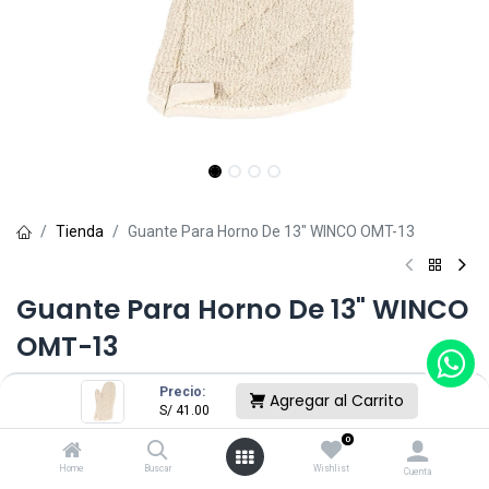
Tienda
Guante Para Horno De 13" WINCO OMT-13
Guante Para Horno De 13" WINCO
OMT-13
(0 reseña)
Precio:
Agregar al Carrito
S/
41.00
S/
41.00
0
Home
Buscar
Wishlist
Cuenta
Sin existencias.