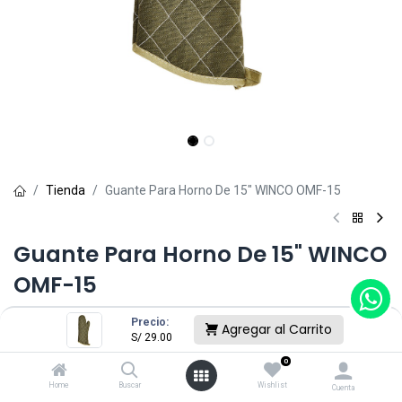
Tienda
Guante Para Horno De 15" WINCO OMF-15
Guante Para Horno De 15" WINCO
OMF-15
(0 reseña)
Precio:
Agregar al Carrito
S/
29.00
S/
29.00
0
Home
Buscar
Wishlist
Cuenta
Sin existencias.