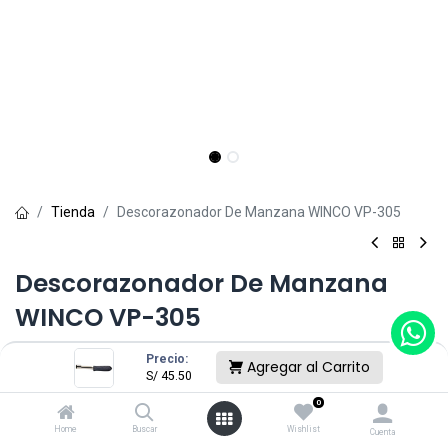
Tienda
Descorazonador De Manzana WINCO VP-305
Descorazonador De Manzana
WINCO VP-305
(0 reseña)
Precio:
Agregar al Carrito
S/
45.50
S/
45.50
0
Home
Buscar
Wishlist
Cuenta