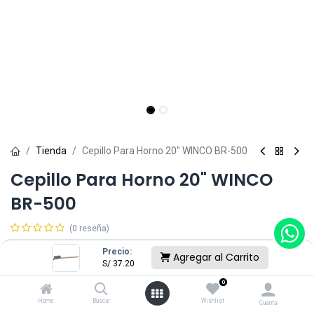
Tienda
Cepillo Para Horno 20" WINCO BR-500
Cepillo Para Horno 20" WINCO
BR-500
(0 reseña)
S/
37.20
Precio:
Agregar al Carrito
S/
37.20
0
Agregar al Carrito
Home
Buscar
Wishlist
Cuenta