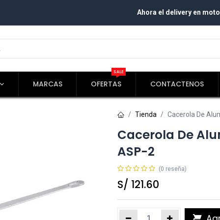
Ahora el delivery en moto
SALE
MARCAS
OFERTAS
CONTACTENOS
Tienda
Cacerola De Alu
Cacerola De Alu
ASP-2
(0 reseña)
S/
121.60
Agr