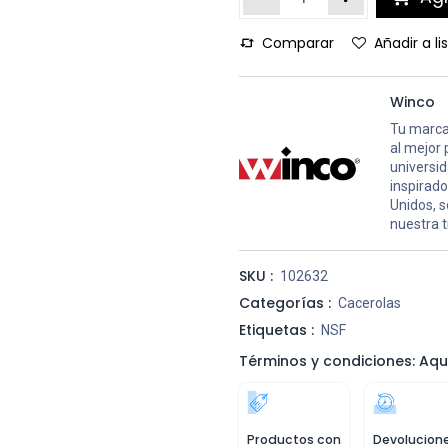
Comparar
Añadir a l
Winco
Tu marca
al mejor 
universid
inspirado
Unidos, s
nuestra t
SKU :
102632
Categorías :
Cacerolas
Etiquetas :
NSF
Términos y condiciones: Aqu
Productos con
Devolucion