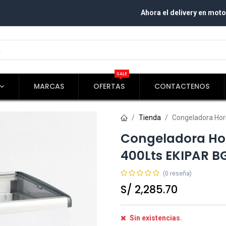
Ahora el delivery en moto
SALE
MARCAS
OFERTAS
CONTACTENOS
Tienda
Congeladora Hor
Congeladora Hor
400Lts EKIPAR B
(0 reseña)
S/
2,285.70
Sin existencias.