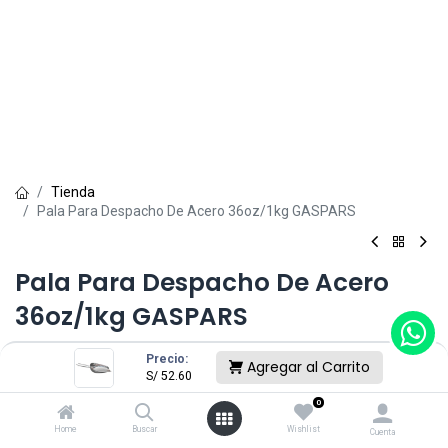
Tienda
Pala Para Despacho De Acero 36oz/1kg GASPARS
Pala Para Despacho De Acero
36oz/1kg GASPARS
(0 reseña)
Precio:
Agregar al Carrito
S/
52.60
S/
52.60
0
Home
Buscar
Wishlist
Cuenta