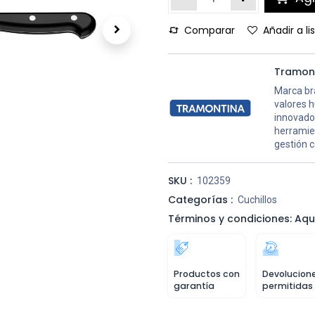
Comparar
Añadir a l
Tramon
Marca bra
valores 
innovador
herramien
gestión c
SKU :
102359
Categorías :
Cuchillos
Términos y condiciones: Aqu
Productos con
Devolucion
garantía
permitidas