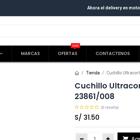
Ahora el delivery en moto
SALE
MARCAS
OFERTAS
CONTACTENOS
Tienda
Cuchillo Ultrac
Cuchillo Ultrac
23861/008
(0 reseña)
S/
31.50
Agr