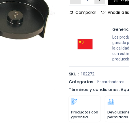
Comparar
Añadir a l
Generi
Los prod
ganado p
la calid
con están
producció
SKU :
102272
Categorías :
Escarchadores
Términos y condiciones: Aqu
Productos con
Devolucion
garantía
permitidas