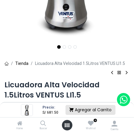
Tienda
Licuadora Alta Velocidad 1.5Litros VENTUS LI1.5
Licuadora Alta Velocidad
1.5Litros VENTUS LI1.5
(0 reseña)
Precio:
Agregar al Carrito
S/
681.50
S/
681.50
0
Home
Buscar
Wishlist
Cuenta
Sin existencias.