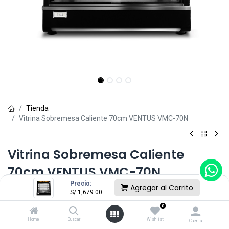
Tienda
Vitrina Sobremesa Caliente 70cm VENTUS VMC-70N
Vitrina Sobremesa Caliente
70cm VENTUS VMC-70N
Precio:
Agregar al Carrito
(0 reseña)
S/
1,679.00
S/
1,679.00
0
Home
Buscar
Wishlist
Cuenta