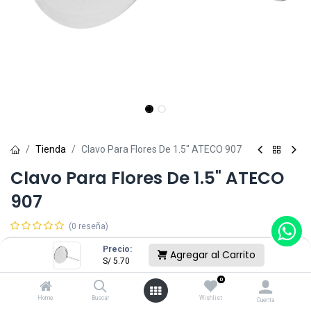
Tienda
Clavo Para Flores De 1.5" ATECO 907
Clavo Para Flores De 1.5" ATECO
907
(0 reseña)
S/
5.70
Precio:
Agregar al Carrito
S/
5.70
0
Agregar al Carrito
Home
Buscar
Wishlist
Cuenta