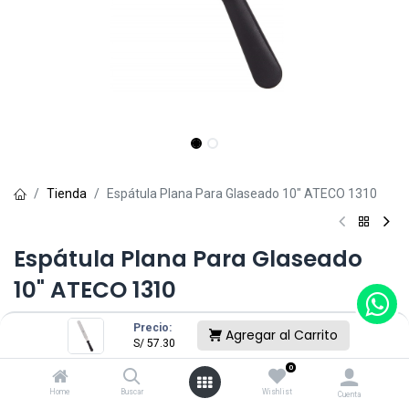
Tienda
Espátula Plana Para Glaseado 10" ATECO 1310
Espátula Plana Para Glaseado
10" ATECO 1310
(0 reseña)
Precio:
Agregar al Carrito
S/
57.30
S/
57.30
0
Home
Buscar
Wishlist
Cuenta
Sin existencias.