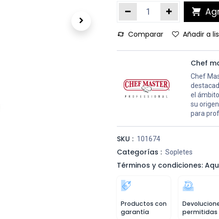
Agr
Comparar
Añadir a l
Chef m
Chef Mast
destacado
el ámbito
su orige
para pro
SKU :
101674
Categorías :
Sopletes
Términos y condiciones: Aqu
Productos con
Devolucion
garantía
permitidas