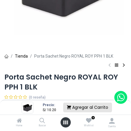
Tienda
Porta Sachet Negro ROYAL ROY PPH 1 BLK
Porta Sachet Negro ROYAL ROY
PPH 1 BLK
(0 reseña)
S/
10.20
Precio:
Agregar al Carrito
S/
10.20
0
Sin existencias.
Home
Buscar
Wishlist
Cuenta
Reciba una notificación cuando vuelva a estar