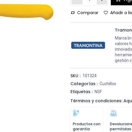
Comparar
Añadir a l
Tramon
Marca bra
valores 
innovador
herramien
gestión c
SKU :
101324
Categorías :
Cuchillos
Etiquetas :
NSF
Términos y condiciones: Aqu
Productos con
Devolucion
garantía
permitidas