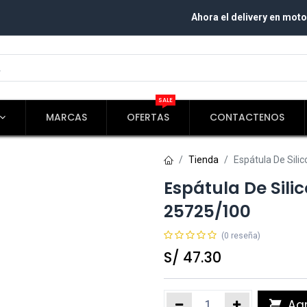
Ahora el delivery en moto
SALE
MARCAS
OFERTAS
CONTACTENOS
Tienda
Espátula De Sil
Espátula De Sil
25725/100
(0 reseña)
S/
47.30
Agr