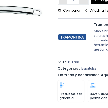
Comparar
Añadir a l
Tramon
Marca bra
valores 
innovador
herramien
gestión c
SKU :
101255
Categorías :
Espatulas
Términos y condiciones: Aqu
Productos con
Devolucion
garantía
permitidas