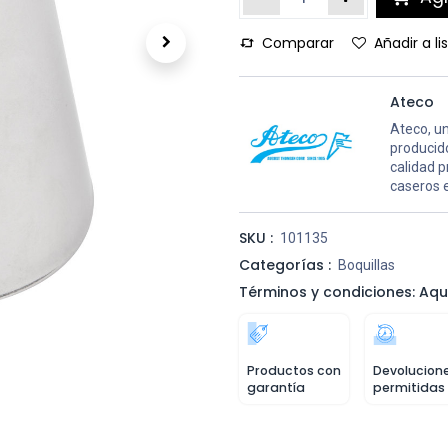
Comparar
Añadir a l
Ateco
Ateco, un
producid
calidad 
caseros 
SKU :
101135
Categorías :
Boquillas
Términos y condiciones: Aqu
Productos con
Devolucion
garantía
permitidas