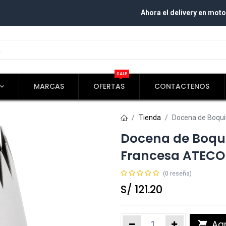
Ahora el delivery en moto
SALE
MARCAS
OFERTAS
CONTACTENOS
Tienda
Docena de Boqui
Docena de Boqui
Francesa ATECO
(0 reseña)
S/
121.20
Agr