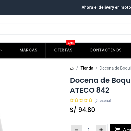
Ahora el delivery en moto
SALE
MARCAS
OFERTAS
CONTACTENOS
Tienda
Docena de Boquil
Docena de Boquil
ATECO 842
(0 reseña)
S/
94.80
Agr