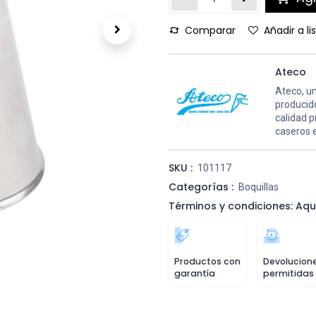
Comparar
Añadir a l
Ateco
Ateco, un
producid
calidad 
caseros 
SKU :
101117
Categorías :
Boquillas
Términos y condiciones: Aqu
Productos con
Devolucion
garantía
permitidas