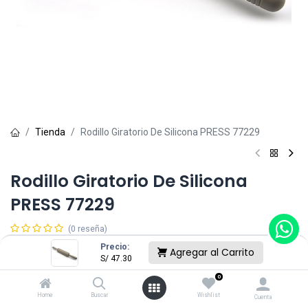
Tienda
Rodillo Giratorio De Silicona PRESS 77229
Rodillo Giratorio De Silicona
PRESS 77229
(0 reseña)
S/
47.30
Precio:
Agregar al Carrito
S/
47.30
0
Sin existencias.
Home
Buscar
Wishlist
Cuenta
Reciba una notificación cuando vuelva a estar