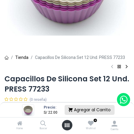
Tienda
Capacillos De Silicona Set 12 Und. PRESS 77233
Capacillos De Silicona Set 12 Und.
PRESS 77233
(0 reseña)
S/
22.00
Precio:
Agregar al Carrito
S/
22.00
0
Sin existencias.
Home
Buscar
Wishlist
Cuenta
Reciba una notificación cuando vuelva a estar