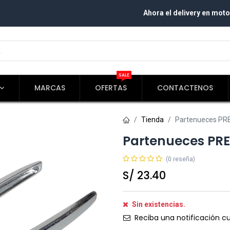
Ahora el delivery en moto
SALE
MARCAS
OFERTAS
CONTACTENOS
Tienda
Partenueces PR
Partenueces PRE
(0 reseña)
S/
23.40
Sin existencias.
Reciba una notificación cu