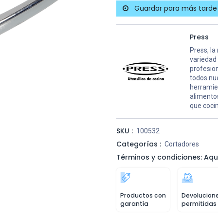
Guardar para más tarde
Press
Press, la
variedad 
profesion
todos nu
herramien
alimento
que cocin
SKU :
100532
Categorías :
Cortadores
Términos y condiciones: Aqu
Productos con
Devolucion
garantía
permitidas