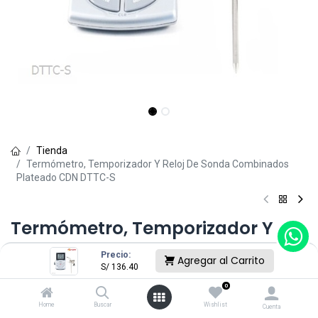
Tienda
Termómetro, Temporizador Y Reloj De Sonda Combinados
Plateado CDN DTTC-S
Termómetro, Temporizador Y
Reloj De Sonda Combinados
Precio:
Agregar al Carrito
S/
136.40
Plateado CDN DTTC-S
0
(0 reseña)
Home
Buscar
Wishlist
Cuenta