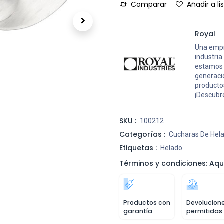
Comparar
Añadir a l
Royal
Una empr
industria
estamos 
generaci
productos
¡Descubre
SKU :
100212
Categorías :
Cucharas De Hel
Etiquetas :
Helado
Términos y condiciones: Aqu
Productos con
Devolucion
garantía
permitidas