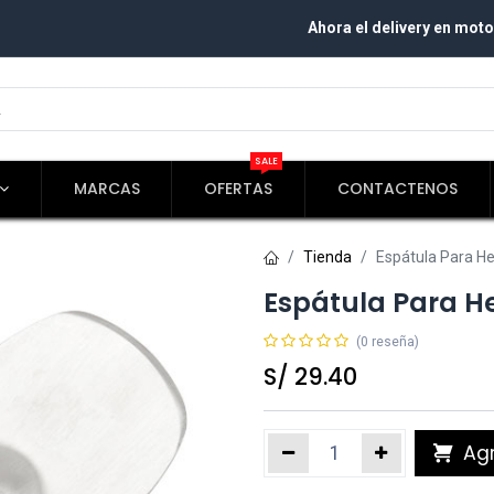
Ahora el delivery en moto
SALE
MARCAS
OFERTAS
CONTACTENOS
Tienda
Espátula Para 
Espátula Para H
(0 reseña)
S/
29.40
Agr