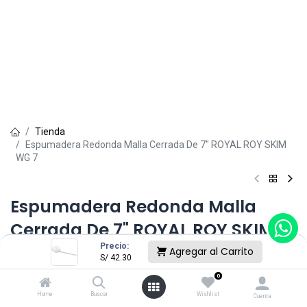
Tienda
Espumadera Redonda Malla Cerrada De 7" ROYAL ROY SKIM
WG 7
Espumadera Redonda Malla
Cerrada De 7" ROYAL ROY SKIM
Precio:
WG 7
Agregar al Carrito
S/
42.30
0
(0 reseña)
S/
42.30
Home
Buscar
Wishlist
Cuenta