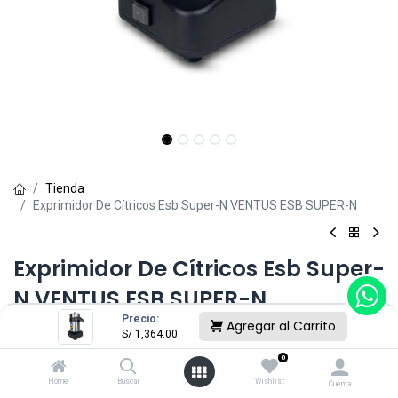
Tienda
Exprimidor De Cítricos Esb Super-N VENTUS ESB SUPER-N
Exprimidor De Cítricos Esb Super-
N VENTUS ESB SUPER-N
Precio:
Agregar al Carrito
(0 reseña)
S/
1,364.00
S/
1,364.00
0
Home
Buscar
Wishlist
Cuenta