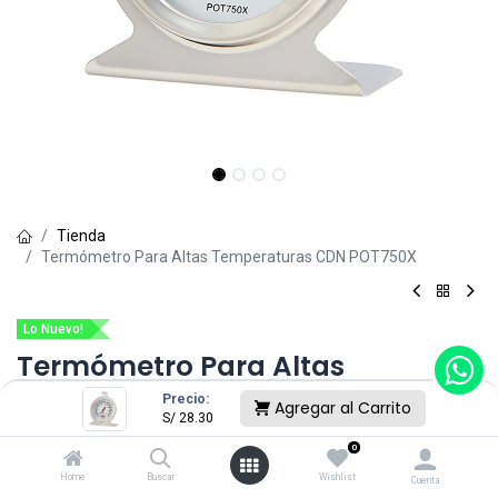
Tienda
Termómetro Para Altas Temperaturas CDN POT750X
Lo Nuevo!
Termómetro Para Altas
Temperaturas CDN POT750X
Precio:
Agregar al Carrito
S/
28.30
(0 reseña)
0
S/
28.30
Home
Buscar
Wishlist
Cuenta