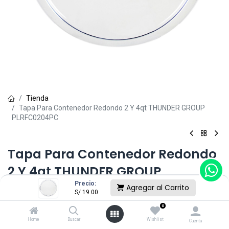
Tienda
Tapa Para Contenedor Redondo 2 Y 4qt THUNDER GROUP
PLRFC0204PC
Tapa Para Contenedor Redondo
2 Y 4qt THUNDER GROUP
Precio:
PLRFC0204PC
Agregar al Carrito
S/
19.00
0
(0 reseña)
S/
19.00
Home
Buscar
Wishlist
Cuenta