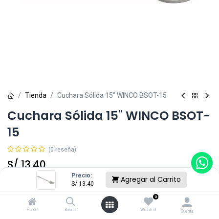
Tienda
Cuchara Sólida 15" WINCO BSOT-15
Cuchara Sólida 15" WINCO BSOT-
15
(0 reseña)
S/
13.40
Precio:
Agregar al Carrito
S/
13.40
Agregar al Carrito
0
Home
Buscar
Wishlist
Cuenta