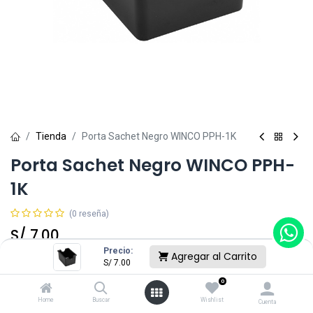
Tienda
Porta Sachet Negro WINCO PPH-1K
Porta Sachet Negro WINCO PPH-
1K
(0 reseña)
S/
7.00
Precio:
Agregar al Carrito
S/
7.00
Agregar al Carrito
0
Home
Buscar
Wishlist
Cuenta