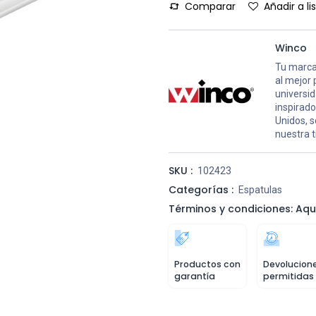
Comparar
Añadir a l
Winco
Tu marca
al mejor 
universid
inspirado
Unidos, s
nuestra t
SKU :
102423
Categorías :
Espatulas
Términos y condiciones: Aqu
Productos con
Devolucion
garantía
permitidas