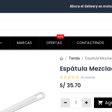
Ahora el delivery en moto
SALE
MARCAS
OFERTAS
CONTACTENOS
Tienda
Espátula Mezcl
Espátula Mezcl
(0 reseña)
S/
35.70
Agr