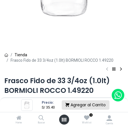
Tienda
Frasco Fido de 33 3/4oz (1.0lt) BORMIOLI ROCCO 1.49220
Frasco Fido de 33 3/4oz (1.0lt)
BORMIOLI ROCCO 1.49220
(0 reseña)
Precio:
Agregar al Carrito
S/
35.40
S/
35.40
0
Home
Buscar
Wishlist
Cuenta
Sin existencias.