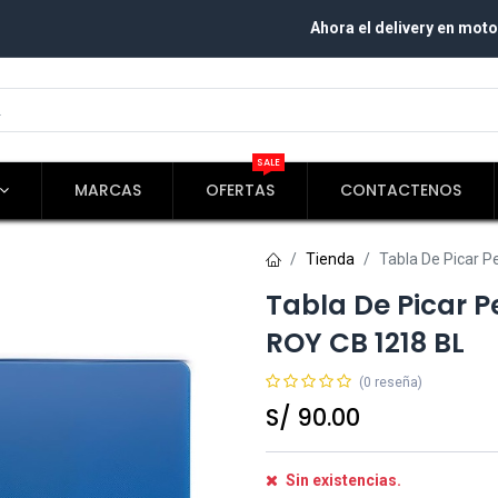
Ahora el delivery en moto
SALE
MARCAS
OFERTAS
CONTACTENOS
Tienda
Tabla De Picar 
Tabla De Picar P
ROY CB 1218 BL
(0 reseña)
S/
90.00
Sin existencias.