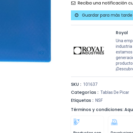
Reciba una notificación cu
Guardar para más tarde
Royal
Una empr
industria
estamos 
generaci
productos
¡Descubre
SKU :
101637
Categorías :
Tablas De Picar
Etiquetas :
NSF
Términos y condiciones: Aqu
Productos con
Devolucion