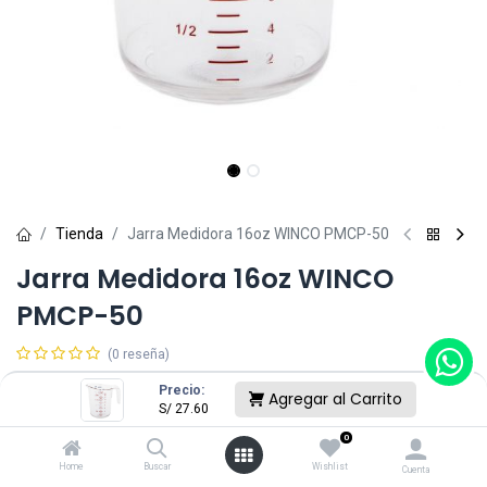
Tienda
Jarra Medidora 16oz WINCO PMCP-50
Jarra Medidora 16oz WINCO
PMCP-50
(0 reseña)
S/
27.60
Precio:
Agregar al Carrito
S/
27.60
0
Agregar al Carrito
Home
Buscar
Wishlist
Cuenta