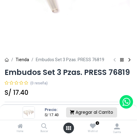
Tienda
Embudos Set 3 Pzas. PRESS 76819
Embudos Set 3 Pzas. PRESS 76819
(0 reseña)
S/
17.40
Sin existencias.
Precio:
Agregar al Carrito
S/
17.40
Reciba una notificación cuando vuelva a estar
disponible
0
Home
Buscar
Wishlist
Cuenta
Guardar para más tarde