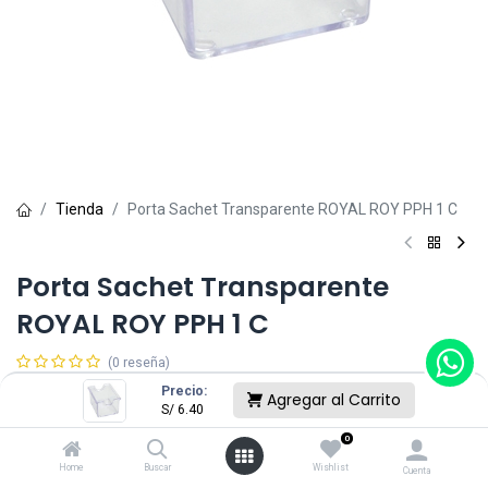
Tienda
Porta Sachet Transparente ROYAL ROY PPH 1 C
Porta Sachet Transparente
ROYAL ROY PPH 1 C
(0 reseña)
S/
6.40
Precio:
Agregar al Carrito
S/
6.40
0
Sin existencias.
Home
Buscar
Wishlist
Cuenta
Reciba una notificación cuando vuelva a estar