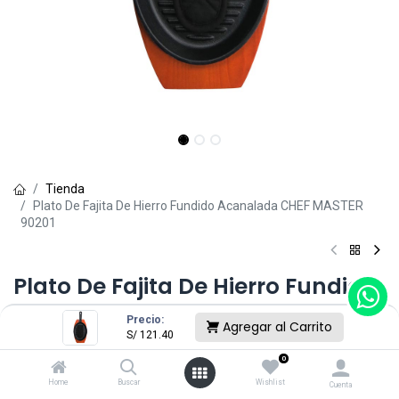
Tienda
Plato De Fajita De Hierro Fundido Acanalada CHEF MASTER
90201
Plato De Fajita De Hierro Fundido
Acanalada CHEF MASTER 90201
Precio:
Agregar al Carrito
S/
121.40
(0 reseña)
0
S/
121.40
Home
Buscar
Wishlist
Cuenta