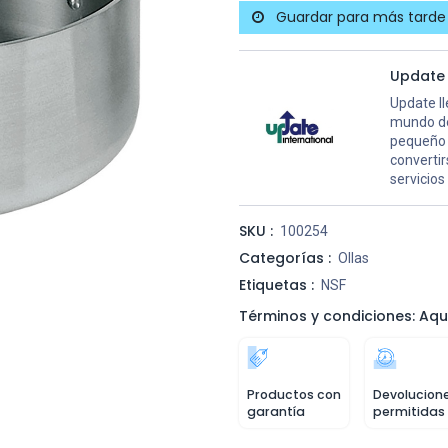
Guardar para más tarde
Update
Update l
mundo de 
pequeño d
convertir
servicios
SKU :
100254
Categorías :
Ollas
Etiquetas :
NSF
Términos y condiciones: Aqu
Productos con
Devolucion
garantía
permitidas