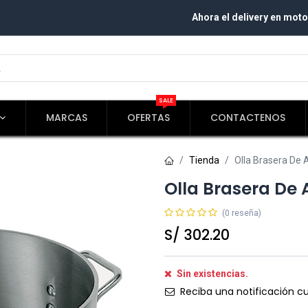
Ahora el delivery en moto
SALE
MARCAS
OFERTAS
CONTACTENOS
Tienda
Olla Brasera De
Olla Brasera De
(0 reseña)
S/
302.20
Sin existencias.
Reciba una notificación cu