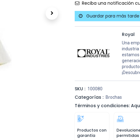
Reciba una notificación cu
Guardar para más tarde
Royal
Una empr
industria
estamos 
generaci
productos
¡Descubre
SKU :
100080
Categorías :
Brochas
Términos y condiciones: Aqu
Productos con
Devolucion
garantía
permitidas